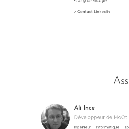
• Deug de Biologie
> Contact Linkedin
Ass
Ali Ince
Développeur de MoOt 
Ingénieur Informatique sp