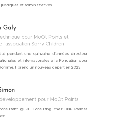
 juridiques et administratives
n Galy
technique pour MoOt Points et
e l'association Sorry Children
été pendant une quinzaine d'années directeur
ationales et internationales à la Fondation pour
l'Homme. Il prend un nouveau départ en 2023.
Simon
 développement pour MoOt Points
onsultant @ PF Consulting chez BNP Paribas
nce