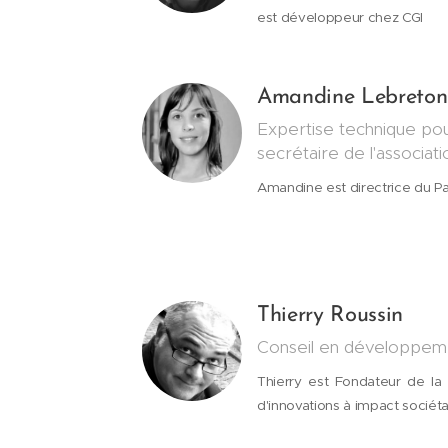
est développeur chez CGI
Amandine Lebreton
Expertise technique po
secrétaire de l'associat
Amandine est directrice du P
Thierry Roussin
Conseil en développem
Thierry est Fondateur de la
d'innovations à impact sociéta