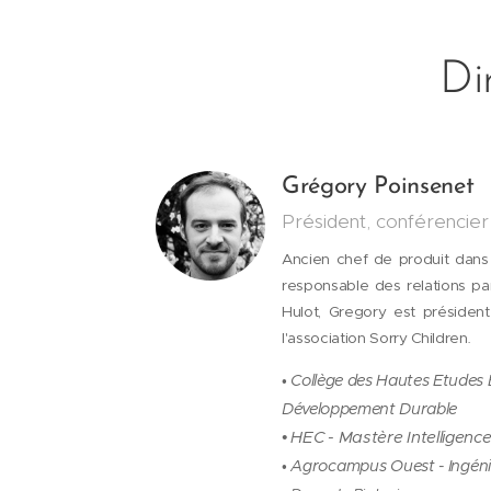
Di
Grégory Poinsenet
Président, conférencier
Ancien chef de produit dans l
responsable des relations par
Hulot, Gregory est présiden
l'association Sorry Children
.
Collège des Hautes Etudes
•
Développement Durable
HEC - Mastère Intelligenc
•
Agrocampus Ouest - Ingéni
•