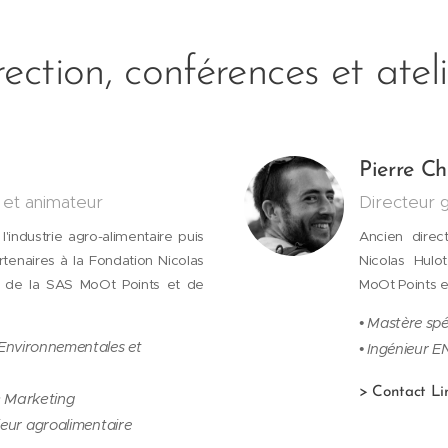
rection, conférences et ateli
Pierre Ch
 et animateur
Directeur 
'industrie agro-alimentaire puis
Ancien direc
tenaires à la Fondation Nicolas
Nicolas Hulot
t de la SAS MoOt Points et de
MoOt Points et
• Mastère sp
 Environnementales et
• Ingénieur EN
> Contact Li
e Marketing
eur agroalimentaire