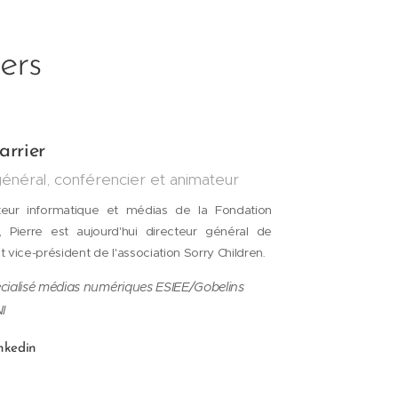
ers
arrier
général, conférencier et animateur
teur informatique et médias de la Fondation
, Pierre est aujourd'hui directeur général de
 vice-président de l'association Sorry Children
.
écialisé médias numériques ESIEE/Gobelins
I
nkedin