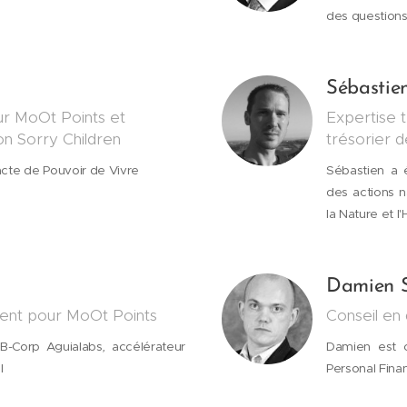
des questions
Sébastie
ur MoOt Points et
Expertise 
ion Sorry Children
trésorier d
acte de Pouvoir de Vivre
Sébastien a 
des actions n
la Nature et 
Damien 
ent pour MoOt Points
Conseil en
 B-Corp Aguialabs
,
accélérateur
Damien est c
l
Personal Fina