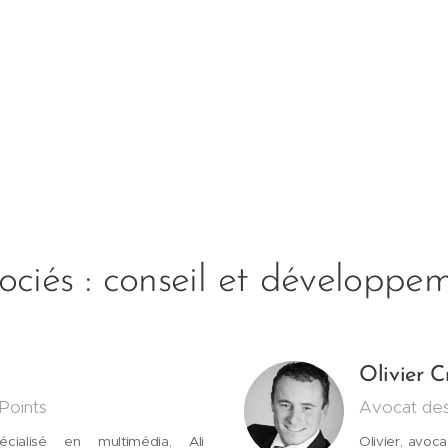
ociés : conseil et développe
Olivier C
Points
Avocat des
écialisé en multimédia, Ali
Olivier, avoc